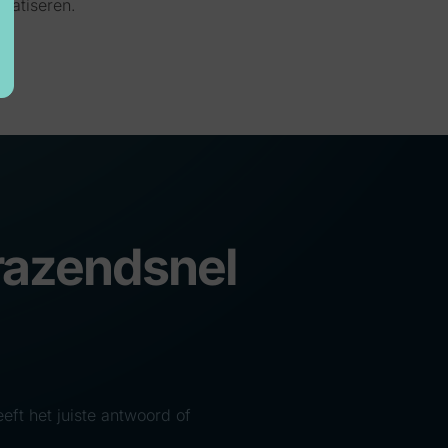
matiseren.
 razendsnel
eft het juiste antwoord of