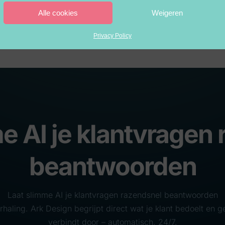
extra belasting.
auto
Alle cookies
Weigeren
Privacy Policy
e AI je klantvragen
beantwoorden
Laat slimme AI je klantvragen razendsnel beantwoorden
haling. Ark Design begrijpt direct wat je klant bedoelt en ge
verbindt door – automatisch, 24/7.