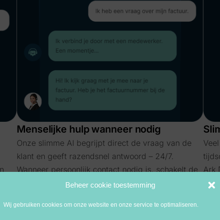
Menselijke hulp wanneer nodig​
Sli
Onze slimme AI begrijpt direct de vraag van de
Veel
klant en geeft razendsnel antwoord – 24/7.
tijd
en
Wanneer persoonlijk contact nodig is, schakelt de
Ark 
et
AI moeiteloos door naar een medewerker. Zo
klan
Beheer cookie toestemming
verminder je wachttijden, verhoog je
één 
Wij gebruiken cookies om onze website en onze service te optimaliseren.
klanttevredenheid en ondersteun je je team zonder
omze