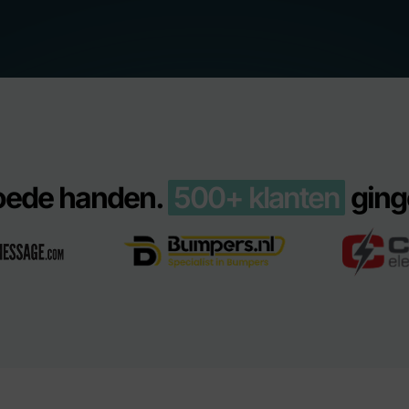
goede handen.
500+ klanten
ginge