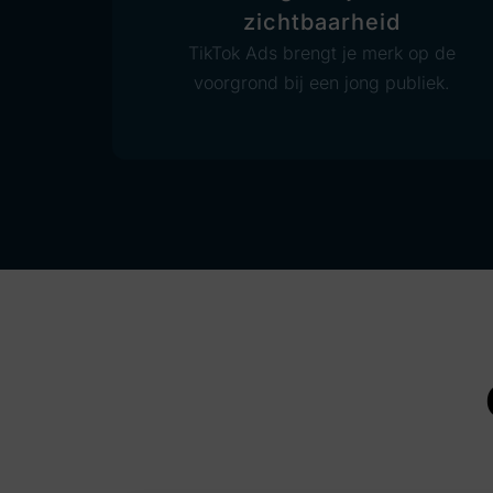
zichtbaarheid
TikTok Ads brengt je merk op de
voorgrond bij een jong publiek.