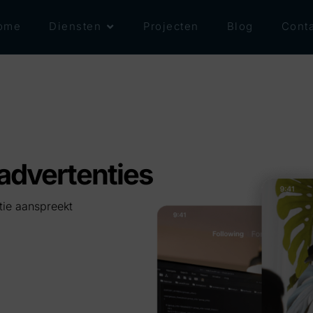
ome
Diensten
Projecten
Blog
Conta
 advertenties
tie aanspreekt