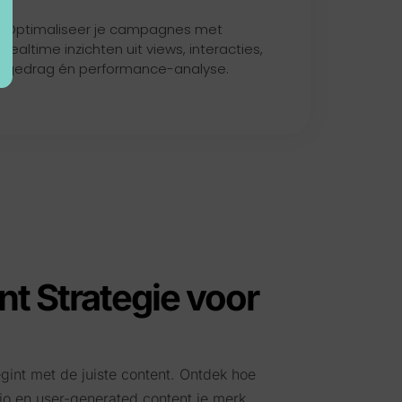
Optimaliseer je campagnes met
realtime inzichten uit views, interacties,
gedrag én performance-analyse.
t Strategie voor
egint met de juiste content. Ontdek hoe
io en user-generated content je merk