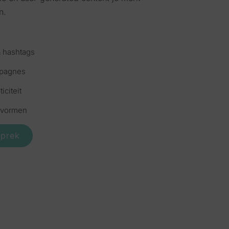
n.
& hashtags
mpagnes
iciteit
evormen
sprek