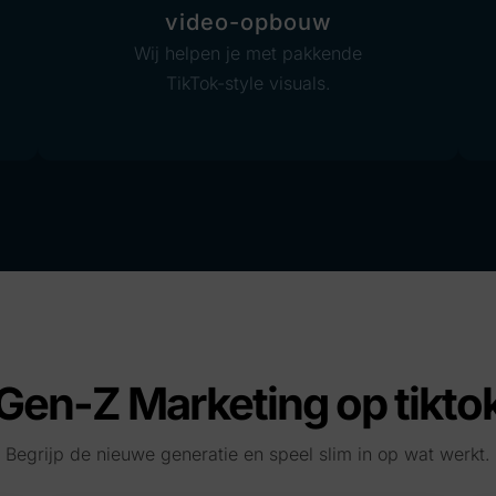
video-opbouw
Wij helpen je met pakkende
TikTok-style visuals.
Gen-Z Marketing op tikto
Begrijp de nieuwe generatie en speel slim in op wat werkt.