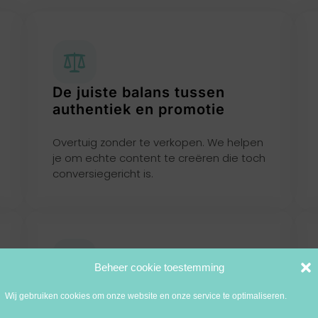
De juiste balans tussen
authentiek en promotie
Overtuig zonder te verkopen. We helpen
je om echte content te creëren die toch
conversiegericht is.
Beheer cookie toestemming
Contentformats die werken
Wij gebruiken cookies om onze website en onze service te optimaliseren.
op TikTok