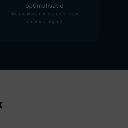
optimalisatie
We monitoren en sturen bij voor
maximale impact.
k