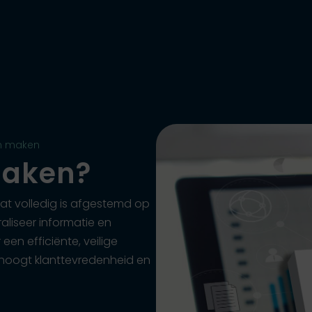
ome
Diensten
Projecten
Blog
Conta
en maken
maken?
at volledig is afgestemd op
aliseer informatie en
en efficiënte, veilige
rhoogt klanttevredenheid en