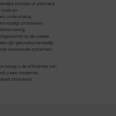
akelijke klanten of partners
 tools en
en, orderstatus,
envoudigt processen,
lantervaring.
, afgestemd op de unieke
n zijn gebruiksvriendelijk,
n met bestaande systemen
erhoogt u de efficiëntie van
iedt u een moderne,
iteit stimuleert.