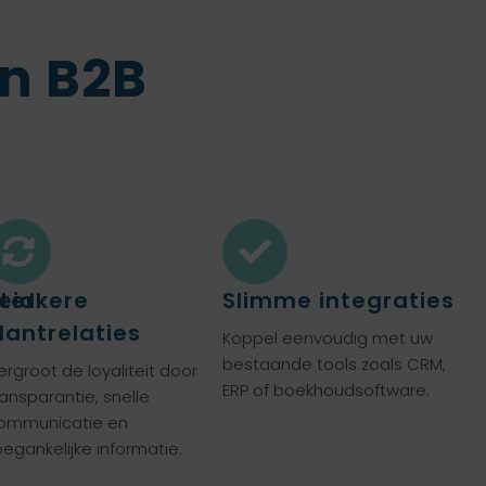
n B2B
eid
terkere
Slimme integraties
lantrelaties
Koppel eenvoudig met uw
bestaande tools zoals CRM,
ergroot de loyaliteit door
ERP of boekhoudsoftware.
ransparantie, snelle
ommunicatie en
oegankelijke informatie.