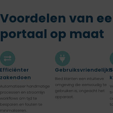
Voordelen van ee
portaal op maat
Efficiënter
Gebruiksvriendelijkh
S
zakendoen
k
Bied klanten een intuïtieve
omgeving die eenvoudig te
Automatiseer handmatige
V
gebruiken is, ongeacht het
processen en stroomlijn
t
apparaat.
workflows om tijd te
c
besparen en fouten te
t
minimaliseren.