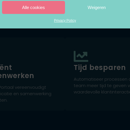
Alle cookies
Weigeren
WAAROM KIEZEN VOOR KWALITEIT?
een B2B portaal laten m
Privacy Policy
iënt
Tijd besparen
enwerken
Automatiseer processen
team meer tijd te geven 
Portaal vereenvoudigt
waardevolle klantinteracti
catie en samenwerking
ten.