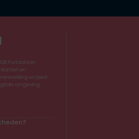
d
2B Portaal kan
 klanten en
amenwerking en bied
digitale omgeving.
jkheden?