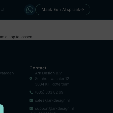
ct
Maak Een Afspraak
 dit op te lossen.
n
Contact
waarden
Ark Design B.V.
Seinhuiswachter 12
3034 KH Rotterdam
(085) 303 82 69
sales@arkdesign.nl
support@arkdesign.nl