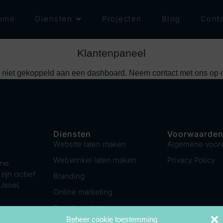
ome
Diensten
Projecten
Blog
Conta
Klantenpaneel
 niet gekoppeld aan een dashboard. Neem contact met ons op om
Diensten
Voorwaarde
Website laten maken
Algemene voor
Webwinkel laten maken
Privacy Policy
ine
zijn actief
Branding
Jssel,
Online marketing
E-mail marketing
Beheer cookie toestemming