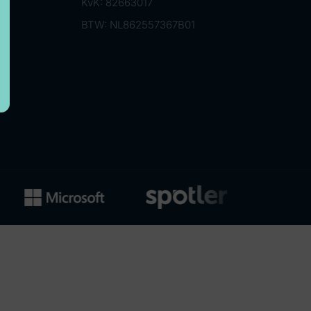
KvK: 82663017
BTW: NL862557367B01